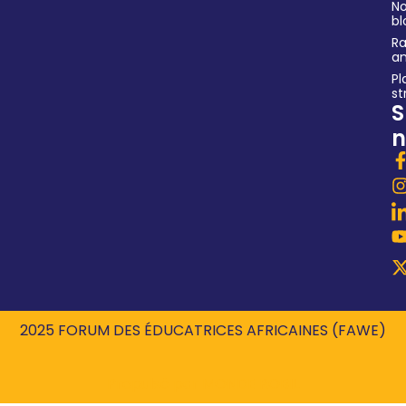
No
bl
Ra
an
Pl
st
S
n
2025 FORUM DES ÉDUCATRICES AFRICAINES (FAWE)
Propulsé par
MONDE ROBIL