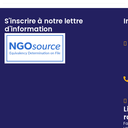
S'inscrire à notre lettre
I
d'information
L
r
Fa