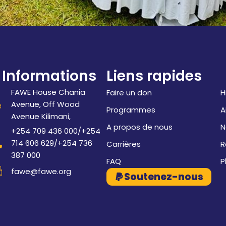
Informations
Liens rapides
FAWE House Chania
Faire un don
H
Avenue, Off Wood
Programmes
A
Avenue Kilimani,
A propos de nous
N
+254 709 436 000/+254
714 606 629/+254 736
Carrières
R
387 000
FAQ
P
fawe@fawe.org
Soutenez-nous