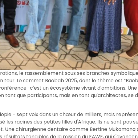
énérations, le rassemblement sous ses branches symboliqu
son tour. Le sommet Baobab 2025, dont le thème est “Baoba
ne conférence ; c'est un écosystème vivant d'ambitions. Un
en tant que participants, mais en tant qu'architectes, se 
hiopie - sept voix dans un chœur de milliers, mais représe
les racines des petites filles d'Afrique. Ils ne sont pas 
mmet. Une chirurgienne dentaire comme Bertine Mukamana
résultats tangibles de la mission du FAWE, qui s'avance