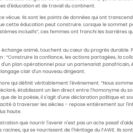
s d'éducation et de travail du continent.
e vécue. Ils sont les points de données qui ont transcendé
 que cette éducation peut construire. Lorsque le sommet pa
“systèmes inclusifs”, ces femmes ont franchi les barrières
un échange animé, touchent au cœur du progrès durable. 
: “Construire la confiance, les actions partagées, la coll
it d'un plan opérationnel pour un partenariat panafricain
 langage clair d'un nouveau dirigeant.
ore qui définit véritablement l'événement. “Nous sommes 
le déclaré, établissant un lien direct entre l'homonyme du 
ue de la poésie, il s'agit d'une déclaration politique et soc
cité à traverser les siècles - repose entièrement sur l'i
lus haute.
tion que nourrir l'avenir n'est pas un acte passif d'aide
s racines, qui se nourrissent de l'héritage du FAWE. Ils son