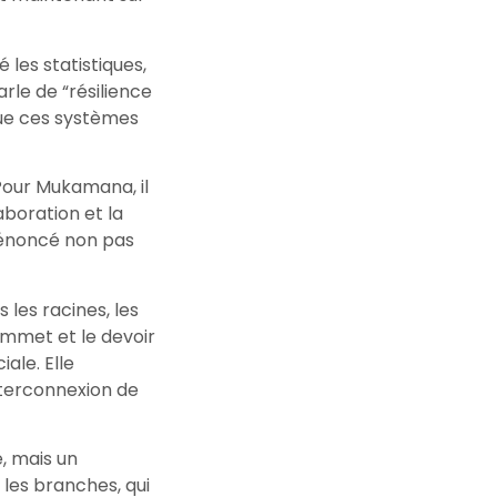
 les statistiques,
rle de “résilience
 que ces systèmes
Pour Mukamana, il
aboration et la
, énoncé non pas
les racines, les
sommet et le devoir
iale. Elle
nterconnexion de
, mais un
t les branches, qui