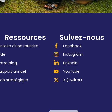
Ressources
Suivez-nous
istoire d'une réussite
Facebook
ide
Instagram
otre blog
Linkedin
apport annuel
YouTube
lan stratégique
X (Twiiter)
English