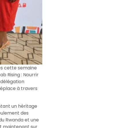
es cette semaine
b Rising : Nourrir
e délégation
déplace à travers
ntant un héritage
seulement des
 du Rwanda et une
nt maintenant sur