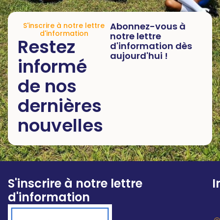
Abonnez-vous à
S'inscrire à notre lettre
d'information
notre lettre
Restez
d'information dès
aujourd'hui !
informé
de nos
dernières
nouvelles
S'inscrire à notre lettre
I
d'information