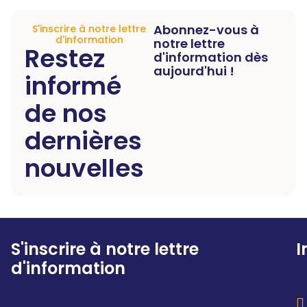
Abonnez-vous à
S'inscrire à notre lettre
d'information
notre lettre
Restez
d'information dès
aujourd'hui !
informé
de nos
dernières
nouvelles
S'inscrire à notre lettre
I
d'information