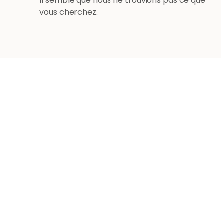
Il semble que nous ne trouvions pas ce que
vous cherchez.