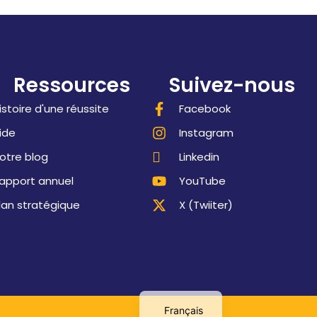
Ressources
Suivez-nous
istoire d'une réussite
Facebook
ide
Instagram
otre blog
Linkedin
apport annuel
YouTube
lan stratégique
X (Twiiter)
English
Propulsé par
MONDE ROBIL
Français