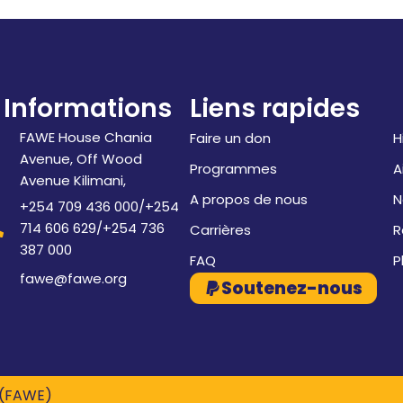
Informations
Liens rapides
FAWE House Chania
Faire un don
H
Avenue, Off Wood
Programmes
A
Avenue Kilimani,
A propos de nous
N
+254 709 436 000/+254
714 606 629/+254 736
Carrières
R
387 000
FAQ
P
fawe@fawe.org
Soutenez-nous
 (FAWE)