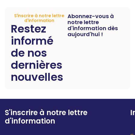
Abonnez-vous à
S'inscrire à notre lettre
d'information
notre lettre
Restez
d'information dès
aujourd'hui !
informé
de nos
dernières
nouvelles
S'inscrire à notre lettre
I
d'information