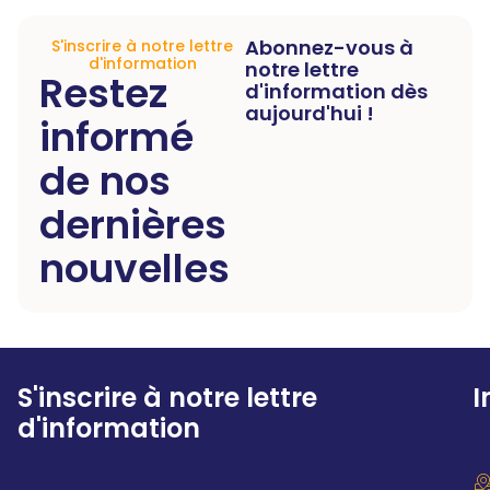
Abonnez-vous à
S'inscrire à notre lettre
d'information
notre lettre
Restez
d'information dès
aujourd'hui !
informé
de nos
dernières
nouvelles
S'inscrire à notre lettre
I
d'information