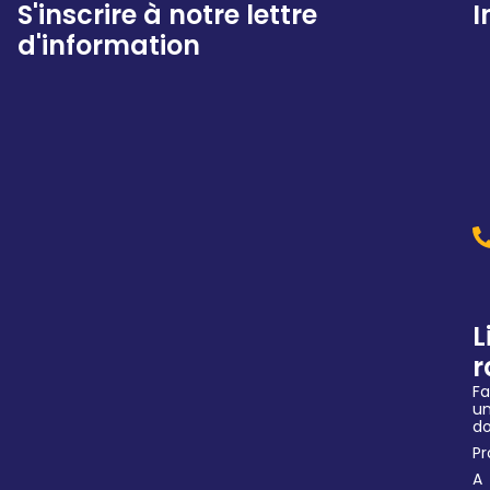
S'inscrire à notre lettre
I
d'information
L
r
Fa
u
d
P
A