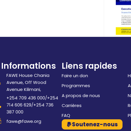
Informations
Liens rapides
FAWE House Chania
Faire un don
H
Avenue, Off Wood
Programmes
A
Avenue Kilimani,
A propos de nous
N
+254 709 436 000/+254
714 606 629/+254 736
Carrières
R
387 000
FAQ
P
fawe@fawe.org
Soutenez-nous